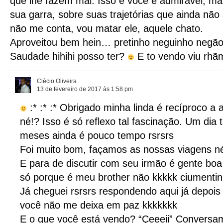
que lhe fazem mal. Isso é você é admirável, m
sua garra, sobre suas trajetórias que ainda nã
não me conta, vou matar ele, aquele chato.
Aproveitou bem hein… pretinho neguinho negão 
Saudade hihihi posso ter?
E to vendo viu rhãm
Clécio Oliveira
13 de fevereiro de 2017 às 1:58 pm
:* :* :* Obrigado minha linda é recíproco a
né!? Isso é só reflexo tal fascinação. Um dia 
meses ainda é pouco tempo rsrsrs
Foi muito bom, façamos as nossas viagens n
E para de discutir com seu irmão é gente b
só porque é meu brother não kkkkk ciumentinh
Já cheguei rsrsrs respondendo aqui já depois
você não me deixa em paz kkkkkkk
E o que você está vendo? “Çeeeii” Conversa