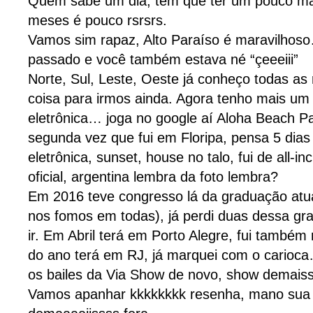
Quem sabe um dia, tem que ter um pouco mai
meses é pouco rsrsrs.
Vamos sim rapaz, Alto Paraíso é maravilhoso
passado e você também estava né “çeeeiii”
Norte, Sul, Leste, Oeste já conheço todas as
coisa para irmos ainda. Agora tenho mais um 
eletrônica… joga no google aí Aloha Beach Par
segunda vez que fui em Floripa, pensa 5 dias
eletrônica, sunset, house no talo, fui de all-i
oficial, argentina lembra da foto lembra?
Em 2016 teve congresso lá da graduação atu
nos fomos em todas), já perdi duas dessa gr
ir. Em Abril terá em Porto Alegre, fui também
do ano terá em RJ, já marquei com o carioc
os bailes da Via Show de novo, show demais
Vamos apanhar kkkkkkkk resenha, mano sua 