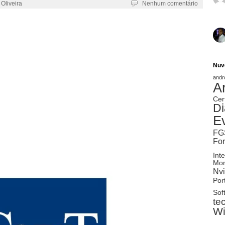
 Oliveira
Nenhum comentário
Nuv
andr
A
Cer
Di
E
FG
Fo
Inte
Mon
Nvi
Port
Sof
te
W