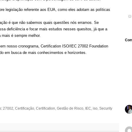
bre legislação referente aos EUA, como eles adotam as políticas
cação é que não sabemos quais questões nós erramos. Se
a deficiência e focar mais estudos nesses quesitos, já que a
a mais é sempre melhor.
Com
 em nosso cronograma, Certification ISO/IEC 27002 Foundation
do em busca de mais conhecimentos e horizontes.
s:
27002
,
Certificação
,
Certification
,
Gestão de Risco
,
IEC
,
iso
,
Security