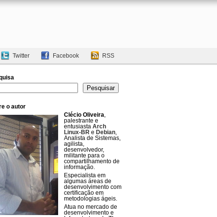
Twitter
Facebook
RSS
quisa
uisar
Pesquisar
e o autor
Clécio Oliveira
,
palestrante e
entusiasta
Arch
Linux-BR
e
Debian
,
Analista de Sistemas,
agilista,
desenvolvedor,
militante para o
compartilhamento de
informação.
Especialista em
algumas áreas de
desenvolvimento com
certificação em
metodologias ágeis.
Atua no mercado de
desenvolvimento e