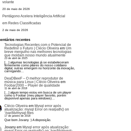
volante
20 de maio de 2026
Pentágono Acelera Inteligência Artificial
em Redes Classificadas
2 de maio de 2026
entários recentes
Tecnologias Recentes com o Potencial de
Redefinir o Futuro | Clécio Oliveira
em
Um
breve mergulho nas melhores tecnologias
que moldam nosso mundo atualmente
23 de abril de 2025
[…] algumas tecnologias já se estabeleceram
firmemente como pilares do nosso cotidiano
digital, outras emergem no horizonte da inovação,
carregando…
DeaDBeeF – O melhor reprodutor de
música para Linux | Clécio Oliveira
em
Foobar2000 – Player de qualidade
11 de abril de 2018
[…] algum tempo estou em busca de um player
como o Foobar (meu player favorito, porém
disponível apenas para windows)…
Clécio Oliveira
em
Mysql error após
atualização: mysql Error on realpath() on
‘/var/lib/mysql-files
17 de janeiro de 2018
Que bom Jovany :) A disposição.
Jovany
em
Mysql error após atualização:
mysql Error on realpath() on ‘/var/lib/mysql-