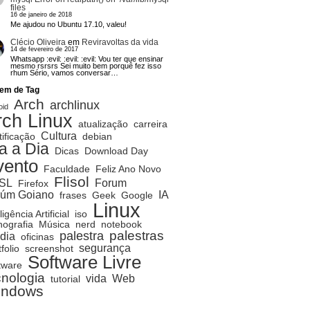
files
16 de janeiro de 2018
Me ajudou no Ubuntu 17.10, valeu!
Clécio Oliveira
em
Reviravoltas da vida
14 de fevereiro de 2017
Whatsapp :evil: :evil: :evil: Vou ter que ensinar
mesmo rsrsrs Sei muito bem porquê fez isso
rhum Sério, vamos conversar…
em de Tag
Arch
archlinux
oid
rch Linux
atualização
carreira
Cultura
tificação
debian
a a Dia
Dicas
Download Day
vento
Faculdade
Feliz Ano Novo
Flisol
SL
Forum
Firefox
rúm Goiano
IA
frases
Geek
Google
Linux
ligência Artificial
iso
ografia
Música
nerd
notebook
palestras
palestra
dia
oficinas
segurança
folio
screenshot
Software Livre
tware
cnologia
vida
Web
tutorial
indows