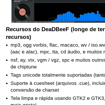
Recursos do
DeaDBeeF (longe de ter
recursos)
mp3, ogg vorbis, flac, macaco, wv / iso.w
(aac e alac), mpc, tta, cd áudio, e muitos
nsf, ay, vtx, vgm / vgz, spc e muitos outr
de chiptune
Tags unicode totalmente suportadas (tant
Suporte à cuesheet (arquivos .cue), inclu
conversão de charset
Tela limpa e rápida usando GTK2 e GTK3,