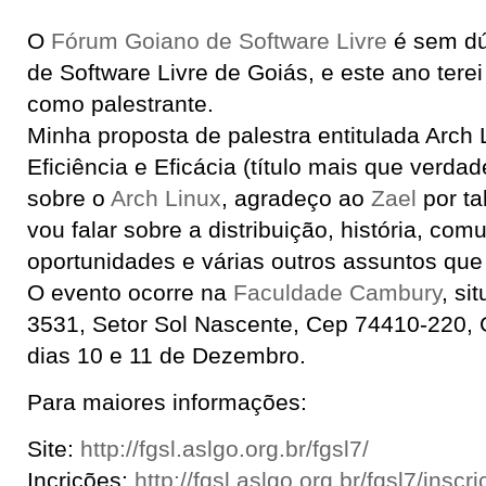
O
Fórum Goiano de Software Livre
é sem dú
de Software Livre de Goiás, e este ano terei
como palestrante.
Minha proposta de palestra entitulada Arch 
Eficiência e Eficácia (título mais que verdad
sobre o
Arch Linux
, agradeço ao
Zael
por tal
vou falar sobre a distribuição, história, com
oportunidades e várias outros assuntos que 
O evento ocorre na
Faculdade Cambury
, si
3531, Setor Sol Nascente, Cep 74410-220, 
dias 10 e 11 de Dezembro.
Para maiores informações:
Site:
http://fgsl.aslgo.org.br/fgsl7/
Incrições:
http://fgsl.aslgo.org.br/fgsl7/inscr