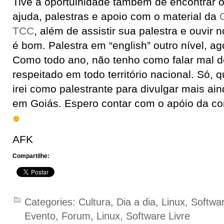
Tive a oportuinidade também de encontrar 
ajuda, palestras e apoio com o material da
TCC
, além de assistir sua palestra e ouvi
é bom. Palestra em “english” outro nível, ag
Como todo ano, não tenho como falar mal d
respeitado em todo território nacional. Só, 
irei como palestrante para divulgar mais ai
em Goiás. Espero contar com o apóio da c
AFK
Compartilhe:
Categories:
Cultura
,
Dia a dia
,
Linux
,
Softwa
Evento
,
Forum
,
Linux
,
Software Livre