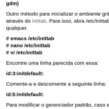
gdm)
Outro método para inicializar o ambiente gr
através do
inittab
. Para isso, abra /etc/init
qualquer.
# emacs /etc/inittab
# nano /etc/inittab
# vi /etc/inittab
Encontre uma linha parecida com essa:
id:3:initdefault:
Comente-a e descomente a seguinte linha:
id:5:initdefault:
Para modificar o gerenciador padrão, caso e