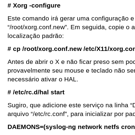
# Xorg -configure
Este comando irá gerar uma configuração e 
“/root/xorg.conf.new”. Em seguida, copie o 
localização padrão:
# cp /root/xorg.conf.new /etc/X11/xorg.co
Antes de abrir o X e não ficar preso sem po
provavelmente seu mouse e teclado não ser
necessário ativar o HAL.
# /etc/rc.d/hal start
Sugiro, que adicione este serviço na linh
arquivo “/etc/rc.conf”, para inicializar por p
DAEMONS=(syslog-ng network netfs cron