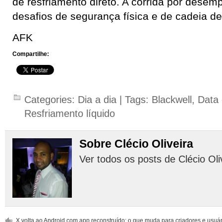
de resfriamento direto. A corrida por dese
desafios de segurança física e de cadeia d
AFK
Compartilhe:
Categories:
Dia a dia
| Tags:
Blackwell
,
Data 
Resfriamento líquido
Sobre Clécio Oliveira
Ver todos os posts de Clécio Oli
X volta ao Android com app reconstruído: o que muda para criadores e usuá