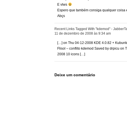
E vlws
Espero que também consiga qualquer coisa 
Abçs
Recent Links Tagged With "kdemod" - JabberT
11 de dezembro de 2008 às 9:34 am
[…] on Thu 04-12-2008 KDE 4.0.82 + Kubuntu
Flisol – conflito kdemod Saved by drpicu o
2008 10 icons […]
Deixe um comentário