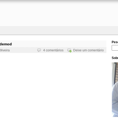
Pes
 kdemod
Pesq
liveira
4 comentários
Deixe um comentário
Sobr