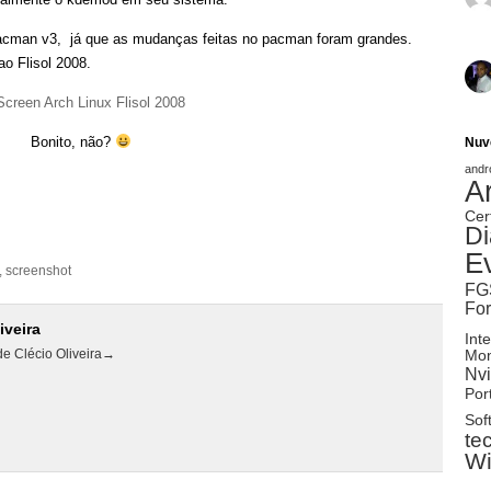
pacman v3, já que as mudanças feitas no pacman foram grandes.
o Flisol 2008.
Bonito, não?
Nuv
andr
A
Cer
Di
E
,
screenshot
FG
Fo
iveira
Inte
de Clécio Oliveira
→
Mon
Nvi
Port
Sof
te
W