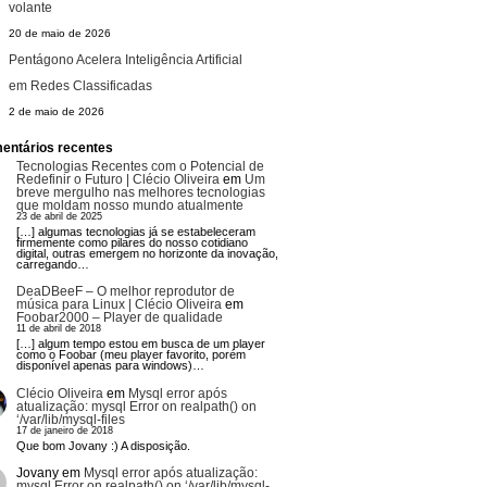
volante
20 de maio de 2026
Pentágono Acelera Inteligência Artificial
em Redes Classificadas
2 de maio de 2026
entários recentes
Tecnologias Recentes com o Potencial de
Redefinir o Futuro | Clécio Oliveira
em
Um
breve mergulho nas melhores tecnologias
que moldam nosso mundo atualmente
23 de abril de 2025
[…] algumas tecnologias já se estabeleceram
firmemente como pilares do nosso cotidiano
digital, outras emergem no horizonte da inovação,
carregando…
DeaDBeeF – O melhor reprodutor de
música para Linux | Clécio Oliveira
em
Foobar2000 – Player de qualidade
11 de abril de 2018
[…] algum tempo estou em busca de um player
como o Foobar (meu player favorito, porém
disponível apenas para windows)…
Clécio Oliveira
em
Mysql error após
atualização: mysql Error on realpath() on
‘/var/lib/mysql-files
17 de janeiro de 2018
Que bom Jovany :) A disposição.
Jovany
em
Mysql error após atualização:
mysql Error on realpath() on ‘/var/lib/mysql-