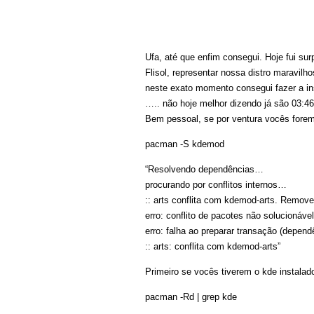
Ufa, até que enfim consegui. Hoje fui sur
Flisol, representar nossa distro maravilh
neste exato momento consegui fazer a ins
….. não hoje melhor dizendo já são 03:4
Bem pessoal, se por ventura vocês forem 
pacman -S kdemod
“Resolvendo dependências…
procurando por conflitos internos…
:: arts conflita com kdemod-arts. Remove
erro: conflito de pacotes não solucionáve
erro: falha ao preparar transação (depend
:: arts: conflita com kdemod-arts”
Primeiro se vocês tiverem o kde instalado
pacman -Rd | grep kde