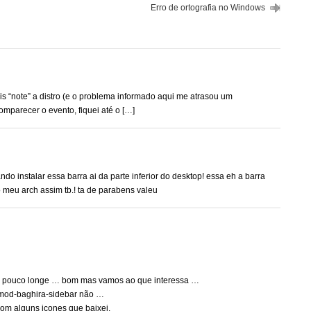
Erro de ortografia no Windows
dois “note” a distro (e o problema informado aqui me atrasou um
omparecer o evento, fiquei até o […]
o instalar essa barra ai da parte inferior do desktop! essa eh a barra
 meu arch assim tb.! ta de parabens valeu
m pouco longe … bom mas vamos ao que interessa …
demod-baghira-sidebar não …
om alguns icones que baixei.