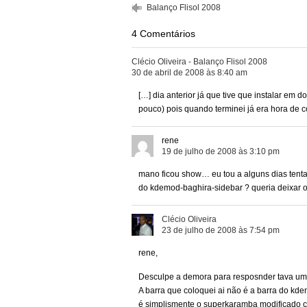
Balanço Flisol 2008
4 Comentários
Clécio Oliveira - Balanço Flisol 2008
30 de abril de 2008 às 8:40 am
[…] dia anterior já que tive que instalar em 
pouco) pois quando terminei já era hora de c
rene
19 de julho de 2008 às 3:10 pm
mano ficou show… eu tou a alguns dias tentand
do kdemod-baghira-sidebar ? queria deixar o
Clécio Oliveira
23 de julho de 2008 às 7:54 pm
rene,
Desculpe a demora para resposnder tava u
A barra que coloquei ai não é a barra do k
é simplismente o superkaramba modificado c