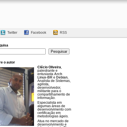
Twitter
Facebook
RSS
quisa
uisar
Pesquisar
e o autor
Clécio Oliveira
,
palestrante e
entusiasta
Arch
Linux-BR
e
Debian
,
Analista de Sistemas,
agilista,
desenvolvedor,
militante para o
compartilhamento de
informação.
Especialista em
algumas áreas de
desenvolvimento com
certificação em
metodologias ágeis.
Atua no mercado de
desenvolvimento e