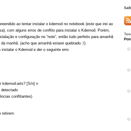
Sai
preendido ao tentar instalar o kdemod no notebook (este que irei ao
osa), com alguns erros de conflito para instalar o Kdemod. Porém,
Twee
talação e configuração no “note”, então tudo perfeito para amanhã
Pos
6 da manhã. (acho que amanhã estarei quebrado :/).
instalar o Kdemod e der o seguinte erro:
r kdemod-arts? [S/n] n
l detectado
ências conflitantes)
 retirem: