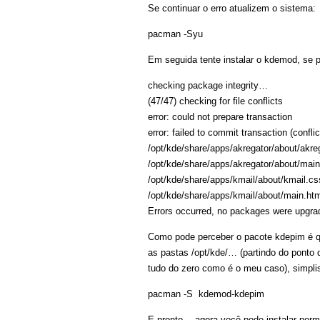
Se continuar o erro atualizem o sistema:
pacman -Syu
Em seguida tente instalar o kdemod, se p
checking package integrity…
(47/47) checking for file conflict
error: could not prepare transaction
error: failed to commit transaction (conflict
/opt/kde/share/apps/akregator/about/akre
/opt/kde/share/apps/akregator/about/main
/opt/kde/share/apps/kmail/about/kmail.cs
/opt/kde/share/apps/kmail/about/main.htm
Errors occurred, no packages were upgra
Como pode perceber o pacote kdepim é qu
as pastas /opt/kde/… (partindo do ponto 
tudo do zero como é o meu caso), simplis
pacman -S kdemod-kdepim
E pronto… agora você pode instalar nor