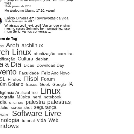
files
16 de janeiro de 2018
Me ajudou no Ubuntu 17.10, valeu!
Clécio Oliveira
em
Reviravoltas da vida
14 de fevereiro de 2017
Whatsapp :evil: :evil: :evil: Vou ter que ensinar
mesmo rsrsrs Sei muito bem porquê fez isso
rhum Sério, vamos conversar…
em de Tag
Arch
archlinux
oid
rch Linux
atualização
carreira
Cultura
tificação
debian
a a Dia
Dicas
Download Day
vento
Faculdade
Feliz Ano Novo
Flisol
SL
Forum
Firefox
rúm Goiano
IA
frases
Geek
Google
Linux
ligência Artificial
iso
ografia
Música
nerd
notebook
palestras
palestra
dia
oficinas
segurança
folio
screenshot
Software Livre
tware
cnologia
vida
Web
tutorial
indows