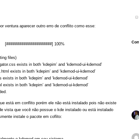
or ventura aparecer outro erro de conflito como esse:
Com
s [#####################] 100%
ing files)
gator.css exists in both ‘kdepim’ and ‘kdemod-ui-kdemod’
.html exists in both ‘kdepim’ and ‘kdemod-ui-kdemod’
s exists in both ‘kdepim’ and ‘kdemod-ui-kdemod’
l exists in both ‘kdepim’ and ‘kdemod-ui-kdemod’
ded.
e está em conflito porém ele não está instalado pois não existe
de vista que você não possue o kde instalado ou está instalado
mente instale o pacote em coflito:
malmente o kdemod em seu sistema.