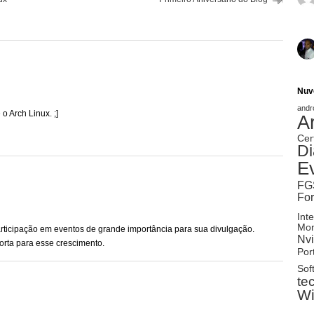
Nuv
andr
o Arch Linux. ;]
A
Cer
Di
E
FG
Fo
Inte
Mon
rticipação em eventos de grande importância para sua divulgação.
Nvi
orta para esse crescimento.
Port
Sof
te
W