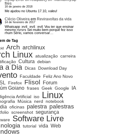
files
16 de janeiro de 2018
Me ajudou no Ubuntu 17.10, valeu!
Clécio Oliveira
em
Reviravoltas da vida
14 de fevereiro de 2017
Whatsapp :evil: :evil: :evil: Vou ter que ensinar
mesmo rsrsrs Sei muito bem porquê fez isso
rhum Sério, vamos conversar…
em de Tag
Arch
archlinux
oid
rch Linux
atualização
carreira
Cultura
tificação
debian
a a Dia
Dicas
Download Day
vento
Faculdade
Feliz Ano Novo
Flisol
SL
Forum
Firefox
rúm Goiano
IA
frases
Geek
Google
Linux
ligência Artificial
iso
ografia
Música
nerd
notebook
palestras
palestra
dia
oficinas
segurança
folio
screenshot
Software Livre
tware
cnologia
vida
Web
tutorial
indows