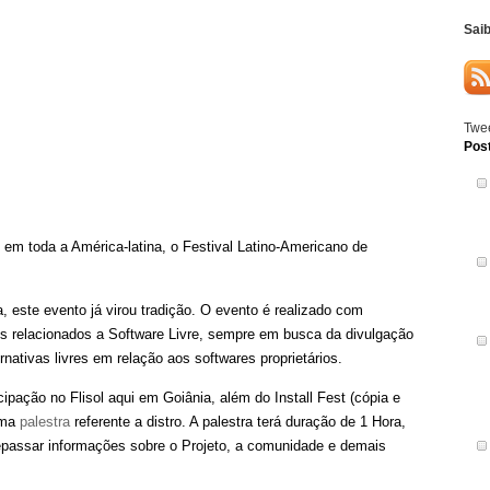
Sai
Twee
Pos
o em toda a América-latina, o Festival Latino-Americano de
 este evento já virou tradição. O evento é realizado com
sos relacionados a Software Livre, sempre em busca da divulgação
ernativas livres em relação aos softwares proprietários.
cipação no Flisol aqui em Goiânia, além do Install Fest (cópia e
 uma
palestra
referente a distro. A palestra terá duração de 1 Hora,
epassar informações sobre o Projeto, a comunidade e demais