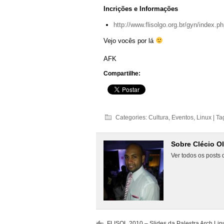
Incrições e Informações
http://www.flisolgo.org.br/gyn/index.p
Vejo vocês por lá
AFK
Compartilhe:
Categories:
Cultura
,
Eventos
,
Linux
| Ta
Sobre Clécio Ol
Ver todos os posts 
FLISOL 2010 – Slides da Palestra Arch Lin