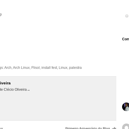
hp
Com
gs:
Arch
,
Arch Linux
,
Flisol
,
install fest
,
Linux
,
palestra
iveira
de Clécio Oliveira
→
ux
Primeiro Aniversário do Blog