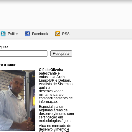
Twitter
Facebook
RSS
quisa
uisar
Pesquisar
e o autor
Clécio Oliveira
,
palestrante e
entusiasta
Arch
Linux-BR
e
Debian
,
Analista de Sistemas,
agilista,
desenvolvedor,
militante para o
compartilhamento de
informação.
Especialista em
algumas áreas de
desenvolvimento com
certificação em
metodologias ágeis.
Atua no mercado de
desenvolvimento e