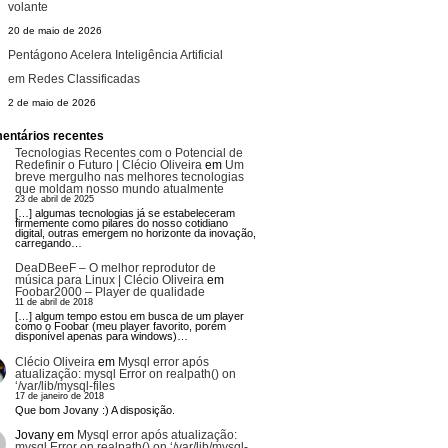
volante
20 de maio de 2026
Pentágono Acelera Inteligência Artificial
em Redes Classificadas
2 de maio de 2026
entários recentes
Tecnologias Recentes com o Potencial de
Redefinir o Futuro | Clécio Oliveira
em
Um
breve mergulho nas melhores tecnologias
que moldam nosso mundo atualmente
23 de abril de 2025
[…] algumas tecnologias já se estabeleceram
firmemente como pilares do nosso cotidiano
digital, outras emergem no horizonte da inovação,
carregando…
DeaDBeeF – O melhor reprodutor de
música para Linux | Clécio Oliveira
em
Foobar2000 – Player de qualidade
11 de abril de 2018
[…] algum tempo estou em busca de um player
como o Foobar (meu player favorito, porém
disponível apenas para windows)…
Clécio Oliveira
em
Mysql error após
atualização: mysql Error on realpath() on
‘/var/lib/mysql-files
17 de janeiro de 2018
Que bom Jovany :) A disposição.
Jovany
em
Mysql error após atualização:
mysql Error on realpath() on ‘/var/lib/mysql-