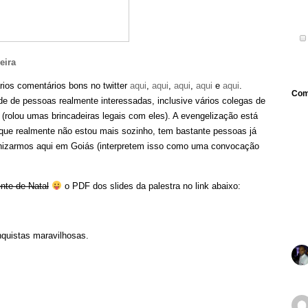
eira
ários comentários bons no twitter
aqui
,
aqui
,
aqui
,
aqui
e
aqui
.
Com
 de pessoas realmente interessadas, inclusive vários colegas de
 (rolou umas brincadeiras legais com eles). A evengelização está
 que realmente não estou mais sozinho, tem bastante pessoas já
ganizarmos aqui em Goiás (interpretem isso como uma convocação
te de Natal
o PDF dos slides da palestra no link abaixo:
nquistas maravilhosas.