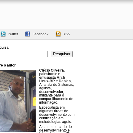
Twitter
Facebook
RSS
quisa
uisar
Pesquisar
e o autor
Clécio Oliveira
,
palestrante e
entusiasta
Arch
Linux-BR
e
Debian
,
Analista de Sistemas,
agilista,
desenvolvedor,
militante para o
compartilhamento de
informação.
Especialista em
algumas áreas de
desenvolvimento com
certificação em
metodologias ágeis.
Atua no mercado de
desenvolvimento e