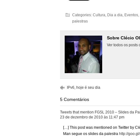
Categories:
Cultura
,
Dia a dia
,
Eventos
,
palestras
Sobre Clécio Ol
Ver todos os posts 
IPv6, hoje é seu dia
5 Comentários
Tweets that mention FGSL 2010 – Slides da Pale
23 de dezembro de 2010 às 11:47 pm
[…] This post was mentioned on Twitter by Clé
Man segue os slides da palestra
http://goo.g