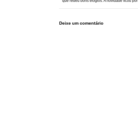
que redeu bons elogios. A novidade ficou por 
Deixe um comentário