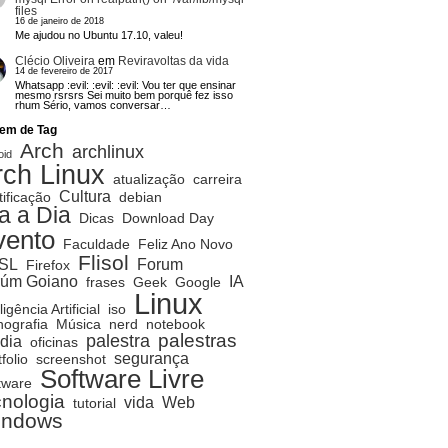
files
16 de janeiro de 2018
Me ajudou no Ubuntu 17.10, valeu!
Clécio Oliveira
em
Reviravoltas da vida
14 de fevereiro de 2017
Whatsapp :evil: :evil: :evil: Vou ter que ensinar
mesmo rsrsrs Sei muito bem porquê fez isso
rhum Sério, vamos conversar…
em de Tag
Arch
archlinux
oid
rch Linux
atualização
carreira
Cultura
tificação
debian
a a Dia
Dicas
Download Day
vento
Faculdade
Feliz Ano Novo
Flisol
SL
Forum
Firefox
rúm Goiano
IA
frases
Geek
Google
Linux
ligência Artificial
iso
ografia
Música
nerd
notebook
palestras
palestra
dia
oficinas
segurança
folio
screenshot
Software Livre
tware
cnologia
vida
Web
tutorial
indows