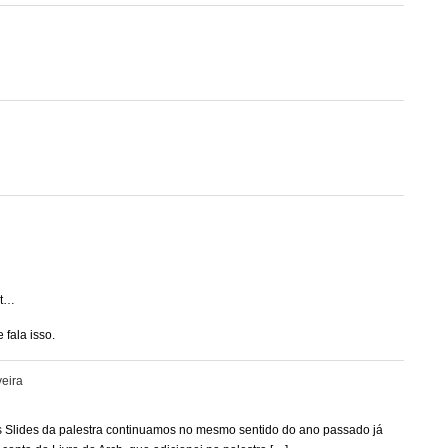
st…
 fala isso.
veira
e os Slides da palestra continuamos no mesmo sentido do ano passado já