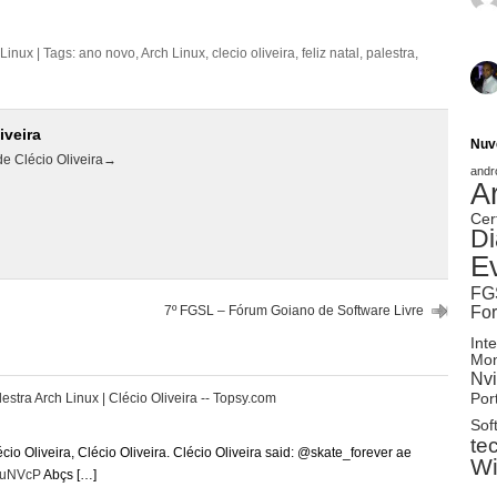
Linux
| Tags:
ano novo
,
Arch Linux
,
clecio oliveira
,
feliz natal
,
palestra
,
iveira
Nuv
de Clécio Oliveira
→
andr
A
Cer
Di
E
FG
Fo
7º FGSL – Fórum Goiano de Software Livre
Inte
Mon
Nvi
Port
stra Arch Linux | Clécio Oliveira -- Topsy.com
Sof
te
cio Oliveira, Clécio Oliveira. Clécio Oliveira said: @skate_forever ae
W
l/uNVcP
Abçs […]