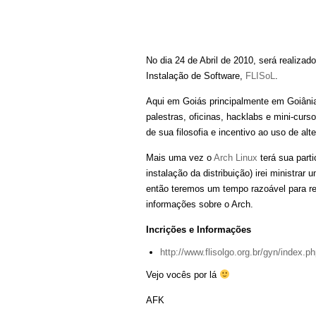
No dia 24 de Abril de 2010, será realizad
Instalação de Software,
FLISoL
.
Aqui em Goiás principalmente em Goiânia,
palestras, oficinas, hacklabs e mini-cur
de sua filosofia e incentivo ao uso de alt
Mais uma vez o
Arch Linux
terá sua parti
instalação da distribuição) irei ministrar
então teremos um tempo razoável para r
informações sobre o Arch.
Incrições e Informações
http://www.flisolgo.org.br/gyn/index.p
Vejo vocês por lá
AFK