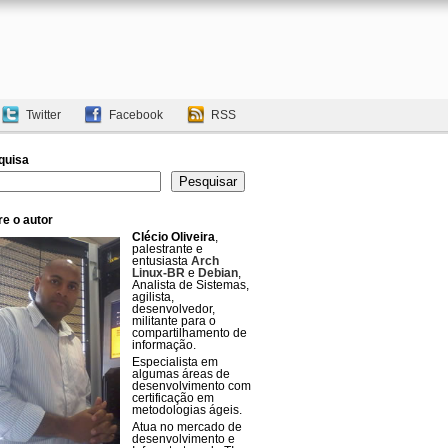
Twitter
Facebook
RSS
quisa
uisar
Pesquisar
e o autor
Clécio Oliveira
,
palestrante e
entusiasta
Arch
Linux-BR
e
Debian
,
Analista de Sistemas,
agilista,
desenvolvedor,
militante para o
compartilhamento de
informação.
Especialista em
algumas áreas de
desenvolvimento com
certificação em
metodologias ágeis.
Atua no mercado de
desenvolvimento e