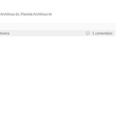
,
Archlinux-br
,
Planeta Archlinux-br
liveira
1 comentário