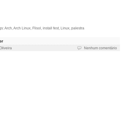
gs:
Arch
,
Arch Linux
,
Flisol
,
install fest
,
Linux
,
palestra
br
Oliveira
Nenhum comentário