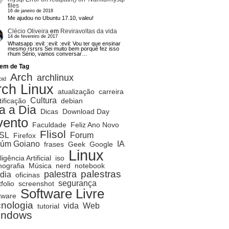
files
16 de janeiro de 2018
Me ajudou no Ubuntu 17.10, valeu!
Clécio Oliveira
em
Reviravoltas da vida
14 de fevereiro de 2017
Whatsapp :evil: :evil: :evil: Vou ter que ensinar
mesmo rsrsrs Sei muito bem porquê fez isso
rhum Sério, vamos conversar…
em de Tag
Arch
archlinux
oid
rch Linux
atualização
carreira
Cultura
tificação
debian
a a Dia
Dicas
Download Day
vento
Faculdade
Feliz Ano Novo
Flisol
SL
Forum
Firefox
rúm Goiano
IA
frases
Geek
Google
Linux
ligência Artificial
iso
ografia
Música
nerd
notebook
palestras
palestra
dia
oficinas
segurança
folio
screenshot
Software Livre
tware
cnologia
vida
Web
tutorial
indows