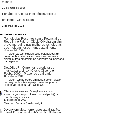
volante
20 de maio de 2026
Pentágono Acelera Inteligência Artificial
em Redes Classificadas
2 de maio de 2026
entários recentes
Tecnologias Recentes com o Potencial de
Redefinir o Futuro | Clécio Oliveira
em
Um
breve mergulho nas melhores tecnologias
que moldam nosso mundo atualmente
23 de abril de 2025
[…] algumas tecnologias já se estabeleceram
firmemente como pilares do nosso cotidiano
digital, outras emergem no horizonte da inovação,
carregando…
DeaDBeeF – O melhor reprodutor de
música para Linux | Clécio Oliveira
em
Foobar2000 – Player de qualidade
11 de abril de 2018
[…] algum tempo estou em busca de um player
como o Foobar (meu player favorito, porém
disponível apenas para windows)…
Clécio Oliveira
em
Mysql error após
atualização: mysql Error on realpath() on
‘/var/lib/mysql-files
17 de janeiro de 2018
Que bom Jovany :) A disposição.
Jovany
em
Mysql error após atualização:
mysql Error on realpath() on ‘/var/lib/mysql-