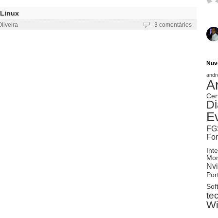
 Linux
liveira
3 comentários
Nuv
andr
A
Cer
Di
E
FG
Fo
Inte
Mon
Nvi
Port
Sof
te
W