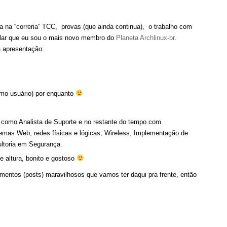
na “correria” TCC, provas (que ainda continua), o trabalho com
alar que eu sou o mais novo membro do
Planeta Archlinux-br
.
 apresentação:
mo usuário) por enquanto
como Analista de Suporte e no restante do tempo com
emas Web, redes físicas e lógicas, Wireless, Implementação de
ultoria em Segurança.
 altura, bonito e gostoso
ntos (posts) maravilhosos que vamos ter daqui pra frente, então