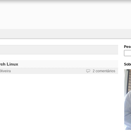
Pes
Pesq
rch Linux
Sobr
liveira
2 comentários