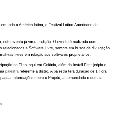
o em toda a América-latina, o Festival Latino-Americano de
 este evento já virou tradição. O evento é realizado com
sos relacionados a Software Livre, sempre em busca da divulgação
ernativas livres em relação aos softwares proprietários.
cipação no Flisol aqui em Goiânia, além do Install Fest (cópia e
 uma
palestra
referente a distro. A palestra terá duração de 1 Hora,
epassar informações sobre o Projeto, a comunidade e demais
hp