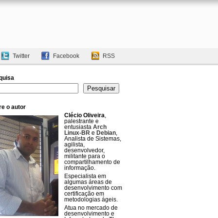
Twitter
Facebook
RSS
quisa
uisar
Pesquisar
e o autor
Clécio Oliveira
,
palestrante e
entusiasta
Arch
Linux-BR
e
Debian
,
Analista de Sistemas,
agilista,
desenvolvedor,
militante para o
compartilhamento de
informação.
Especialista em
algumas áreas de
desenvolvimento com
certificação em
metodologias ágeis.
Atua no mercado de
desenvolvimento e