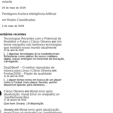
volante
20 de maio de 2026
Pentágono Acelera Inteligência Artificial
em Redes Classificadas
2 de maio de 2026
entários recentes
Tecnologias Recentes com o Potencial de
Redefinir o Futuro | Clécio Oliveira
em
Um
breve mergulho nas melhores tecnologias
que moldam nosso mundo atualmente
23 de abril de 2025
[…] algumas tecnologias já se estabeleceram
firmemente como pilares do nosso cotidiano
digital, outras emergem no horizonte da inovação,
carregando…
DeaDBeeF – O melhor reprodutor de
música para Linux | Clécio Oliveira
em
Foobar2000 – Player de qualidade
11 de abril de 2018
[…] algum tempo estou em busca de um player
como o Foobar (meu player favorito, porém
disponível apenas para windows)…
Clécio Oliveira
em
Mysql error após
atualização: mysql Error on realpath() on
‘/var/lib/mysql-files
17 de janeiro de 2018
Que bom Jovany :) A disposição.
Jovany
em
Mysql error após atualização:
mysql Error on realpath() on ‘/var/lib/mysql-