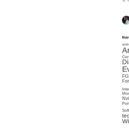
Nuv
andr
A
Cer
Di
E
FG
Fo
Inte
Mon
Nvi
Port
Sof
te
W