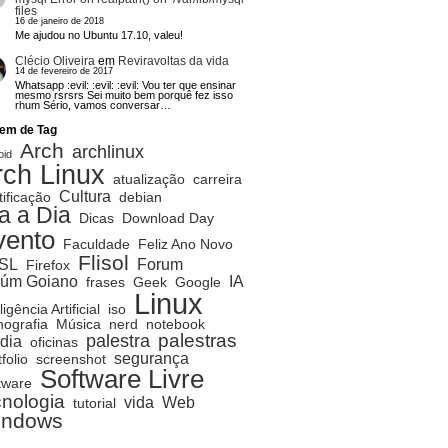
files
16 de janeiro de 2018
Me ajudou no Ubuntu 17.10, valeu!
Clécio Oliveira
em
Reviravoltas da vida
14 de fevereiro de 2017
Whatsapp :evil: :evil: :evil: Vou ter que ensinar
mesmo rsrsrs Sei muito bem porquê fez isso
rhum Sério, vamos conversar…
em de Tag
Arch
archlinux
oid
rch Linux
atualização
carreira
Cultura
tificação
debian
a a Dia
Dicas
Download Day
vento
Faculdade
Feliz Ano Novo
Flisol
SL
Forum
Firefox
rúm Goiano
IA
frases
Geek
Google
Linux
ligência Artificial
iso
ografia
Música
nerd
notebook
palestras
palestra
dia
oficinas
segurança
folio
screenshot
Software Livre
tware
cnologia
vida
Web
tutorial
indows