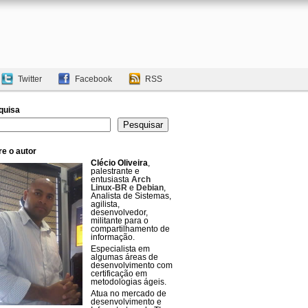
Twitter
Facebook
RSS
quisa
uisar
Pesquisar
e o autor
Clécio Oliveira
,
palestrante e
entusiasta
Arch
Linux-BR
e
Debian
,
Analista de Sistemas,
agilista,
desenvolvedor,
militante para o
compartilhamento de
informação.
Especialista em
algumas áreas de
desenvolvimento com
certificação em
metodologias ágeis.
Atua no mercado de
desenvolvimento e