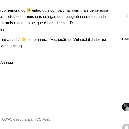
tou comemorando
então quis compartilhar com mais gente essa
ndo. Estou com meus dois colegas de monografia comemorando
i lá mais o que, só sei que é bom demais :D.
hes.
Com
r até amanhã
, o tema era: “Avaliação de Vulnerabilidades na
Massa hein!)
Ahahaa
a
,
OWASP
,
segurança
,
TCC
,
Web