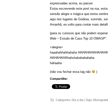
expressadas acima, eu passei.
Estou escrevendo este post na rua, es
sensão alegre e mágica que estou senti
aqui nos lugares de Goiânia, sorrindo, se
Amanhã, eu volto para contar mais detal
(para os curiosos que não podem espera
Web – Estudo de Caso Top 10 OWASP”. 
<alegria>
haaahahhahhahaha HAHAHAHAHAHAHH
HAHAHAHAhahshahahahahaha
hahaaha
(não vou fechar essa tag não
)
Compartilhe:
Categories:
Dia a dia
| Tags:
Monografi