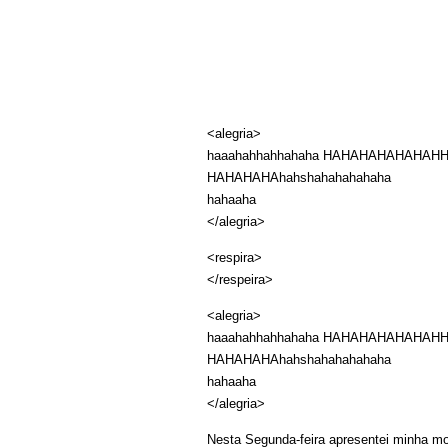
<alegria>
haaahahhahhahaha HAHAHAHAHAHAHH
HAHAHAHAhahshahahahahaha
hahaaha
</alegria>
<respira>
</respeira>
<alegria>
haaahahhahhahaha HAHAHAHAHAHAHH
HAHAHAHAhahshahahahahaha
hahaaha
</alegria>
Nesta Segunda-feira apresentei minha m