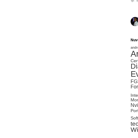
Nuv
andr
A
Cer
Di
E
FG
Fo
Inte
Mon
Nvi
Port
Sof
te
W