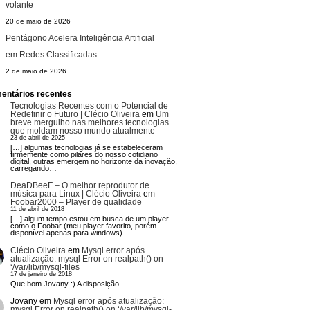
volante
20 de maio de 2026
Pentágono Acelera Inteligência Artificial
em Redes Classificadas
2 de maio de 2026
entários recentes
Tecnologias Recentes com o Potencial de
Redefinir o Futuro | Clécio Oliveira
em
Um
breve mergulho nas melhores tecnologias
que moldam nosso mundo atualmente
23 de abril de 2025
[…] algumas tecnologias já se estabeleceram
firmemente como pilares do nosso cotidiano
digital, outras emergem no horizonte da inovação,
carregando…
DeaDBeeF – O melhor reprodutor de
música para Linux | Clécio Oliveira
em
Foobar2000 – Player de qualidade
11 de abril de 2018
[…] algum tempo estou em busca de um player
como o Foobar (meu player favorito, porém
disponível apenas para windows)…
Clécio Oliveira
em
Mysql error após
atualização: mysql Error on realpath() on
‘/var/lib/mysql-files
17 de janeiro de 2018
Que bom Jovany :) A disposição.
Jovany
em
Mysql error após atualização:
mysql Error on realpath() on ‘/var/lib/mysql-