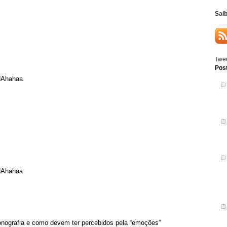
Sai
Twee
Pos
Ahahaa
Ahahaa
onografia e como devem ter percebidos pela “emoções”