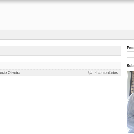
Pes
Pesq
Sobr
écio Oliveira
4 comentários