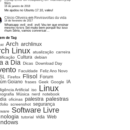
files
16 de janeiro de 2018
Me ajudou no Ubuntu 17.10, valeu!
Clécio Oliveira
em
Reviravoltas da vida
14 de fevereiro de 2017
Whatsapp :evil: :evil: :evil: Vou ter que ensinar
mesmo rsrsrs Sei muito bem porquê fez isso
rhum Sério, vamos conversar…
em de Tag
Arch
archlinux
oid
rch Linux
atualização
carreira
Cultura
tificação
debian
a a Dia
Dicas
Download Day
vento
Faculdade
Feliz Ano Novo
Flisol
SL
Forum
Firefox
rúm Goiano
IA
frases
Geek
Google
Linux
ligência Artificial
iso
ografia
Música
nerd
notebook
palestras
palestra
dia
oficinas
segurança
folio
screenshot
Software Livre
tware
cnologia
vida
Web
tutorial
indows