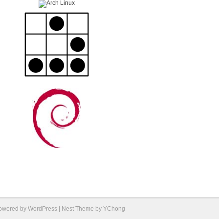
Powered by
WordPress
| Nest Theme by
YChong