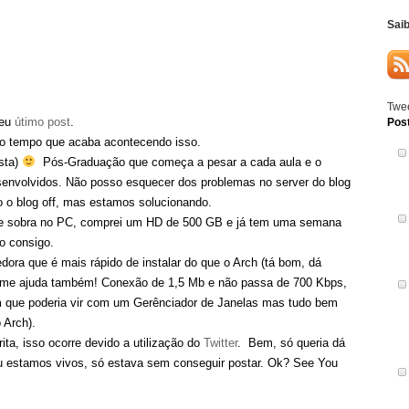
Sai
Twee
meu
útimo post
.
Pos
co tempo que acaba acontecendo isso.
sta)
Pós-Graduação que começa a pesar a cada aula e o
senvolvidos. Não posso esquecer dos problemas no server do blog
 o blog off, mas estamos solucionando.
de sobra no PC, comprei um HD de 500 GB e já tem uma semana
o consigo.
dora que é mais rápido de instalar do que o Arch (tá bom, dá
me ajuda também! Conexão de 1,5 Mb e não passa de 700 Kbps,
bem que poderia vir com um Gerênciador de Janelas mas tudo bem
 Arch).
ita, isso ocorre devido a utilização do
Twitter
. Bem, só queria dá
eu estamos vivos, só estava sem conseguir postar. Ok? See You