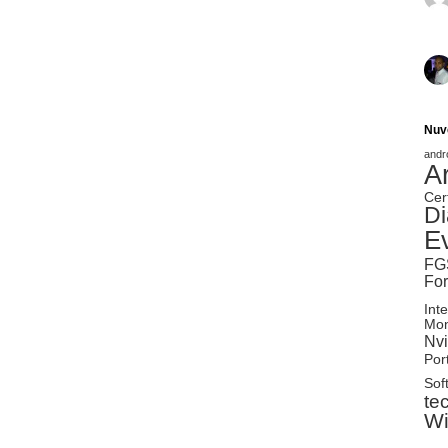
Nuv
andr
A
Cer
Di
E
FG
Fo
Inte
Mon
Nvi
Port
Sof
te
W