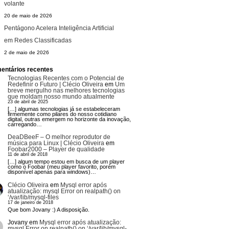
volante
20 de maio de 2026
Pentágono Acelera Inteligência Artificial
em Redes Classificadas
2 de maio de 2026
entários recentes
Tecnologias Recentes com o Potencial de
Redefinir o Futuro | Clécio Oliveira
em
Um
breve mergulho nas melhores tecnologias
que moldam nosso mundo atualmente
23 de abril de 2025
[…] algumas tecnologias já se estabeleceram
firmemente como pilares do nosso cotidiano
digital, outras emergem no horizonte da inovação,
carregando…
DeaDBeeF – O melhor reprodutor de
música para Linux | Clécio Oliveira
em
Foobar2000 – Player de qualidade
11 de abril de 2018
[…] algum tempo estou em busca de um player
como o Foobar (meu player favorito, porém
disponível apenas para windows)…
Clécio Oliveira
em
Mysql error após
atualização: mysql Error on realpath() on
‘/var/lib/mysql-files
17 de janeiro de 2018
Que bom Jovany :) A disposição.
Jovany
em
Mysql error após atualização:
mysql Error on realpath() on ‘/var/lib/mysql-