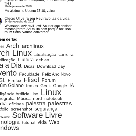
files
16 de janeiro de 2018
Me ajudou no Ubuntu 17.10, valeu!
Clécio Oliveira
em
Reviravoltas da vida
14 de fevereiro de 2017
Whatsapp :evil: :evil: :evil: Vou ter que ensinar
mesmo rsrsrs Sei muito bem porquê fez isso
rhum Sério, vamos conversar…
em de Tag
Arch
archlinux
oid
rch Linux
atualização
carreira
Cultura
tificação
debian
a a Dia
Dicas
Download Day
vento
Faculdade
Feliz Ano Novo
Flisol
SL
Forum
Firefox
rúm Goiano
IA
frases
Geek
Google
Linux
ligência Artificial
iso
ografia
Música
nerd
notebook
palestras
palestra
dia
oficinas
segurança
folio
screenshot
Software Livre
tware
cnologia
vida
Web
tutorial
indows