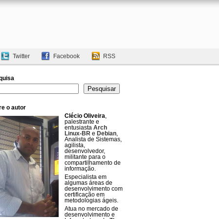
Twitter
Facebook
RSS
quisa
uisar
Pesquisar
e o autor
Clécio Oliveira
,
palestrante e
entusiasta
Arch
Linux-BR
e
Debian
,
Analista de Sistemas,
agilista,
desenvolvedor,
militante para o
compartilhamento de
informação.
Especialista em
algumas áreas de
desenvolvimento com
certificação em
metodologias ágeis.
Atua no mercado de
desenvolvimento e