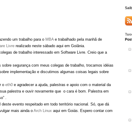
Sai
Twee
azendo um trabalho para o
MBA
e trabalhado pela manhã de
Pos
re Livre
realizado neste sábado aqui em Goiânia.
 colegas de trabalho interessado em Software Livre. Creio que a
s sobre segurança com meus colegas de trabalho, trocamos idéias
 sobre implementação e discutimos algumas coisas legais sobre
r o
eth0
e agradecer a ajuda, palestras e apoio com o material da
r sua palestra e ouvir novamente que o cara é bom. Palestra em
o” .
deste evento respeitado em todo território nacional. Só, que dá
ivulgar mais ainda o
Arch Linux
aqui em Goiás. Espero contar com