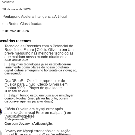
volante
20 de maio de 2026
Pentágono Acelera Inteligência Artificial
em Redes Classificadas
2 de maio de 2026
entários recentes
Tecnologias Recentes com o Potencial de
Redefinir o Futuro | Clécio Oliveira
em
Um
breve mergulho nas melhores tecnologias
que moldam nosso mundo atualmente
23 de abril de 2025
[…] algumas tecnologias já se estabeleceram
firmemente como pilares do nosso cotidiano
digital, outras emergem no horizonte da inovação,
carregando…
DeaDBeeF – O melhor reprodutor de
música para Linux | Clécio Oliveira
em
Foobar2000 – Player de qualidade
11 de abril de 2018
[…] algum tempo estou em busca de um player
como o Foobar (meu player favorito, porém
disponível apenas para windows)…
Clécio Oliveira
em
Mysql error após
atualização: mysql Error on realpath() on
‘/var/lib/mysql-files
17 de janeiro de 2018
Que bom Jovany :) A disposição.
Jovany
em
Mysql error após atualização:
mysql Error on realpath() on ‘/var/lib/mysql-