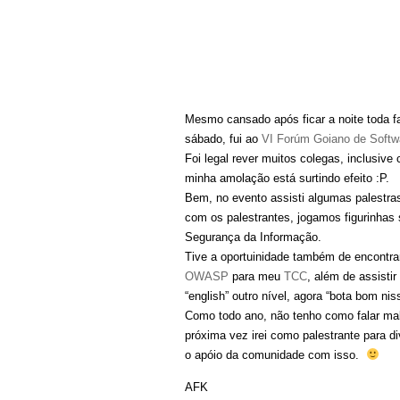
Mesmo cansado após ficar a noite toda f
sábado, fui ao
VI Forúm Goiano de Softwa
Foi legal rever muitos colegas, inclusive
minha amolação está surtindo efeito :P.
Bem, no evento assisti algumas palestra
com os palestrantes, jogamos figurinhas
Segurança da Informação.
Tive a oportuinidade também de encontra
OWASP
para meu
TCC
, além de assisti
“english” outro nível, agora “bota bom niss
Como todo ano, não tenho como falar mal 
próxima vez irei como palestrante para d
o apóio da comunidade com isso.
AFK