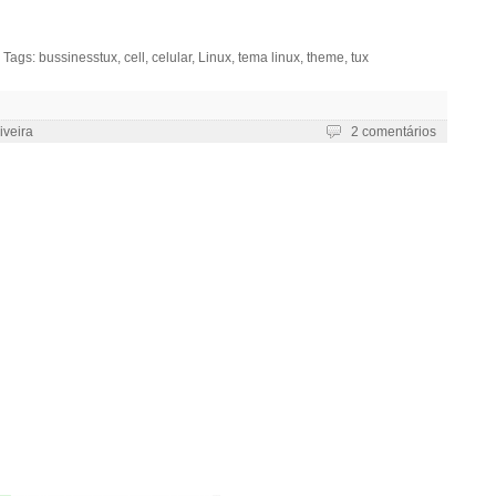
 Tags:
bussinesstux
,
cell
,
celular
,
Linux
,
tema linux
,
theme
,
tux
iveira
2 comentários