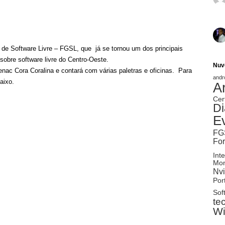
e Software Livre – FGSL, que já se tornou um dos principais
 sobre software livre do Centro-Oeste.
Nuv
nac Cora Coralina e contará com várias paletras e oficinas. Para
andr
aixo.
A
Cer
Di
E
FG
Fo
Inte
Mon
Nvi
Port
Sof
te
W