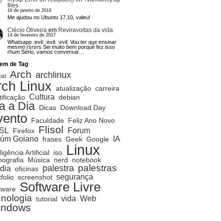
files
16 de janeiro de 2018
Me ajudou no Ubuntu 17.10, valeu!
Clécio Oliveira
em
Reviravoltas da vida
14 de fevereiro de 2017
Whatsapp :evil: :evil: :evil: Vou ter que ensinar
mesmo rsrsrs Sei muito bem porquê fez isso
rhum Sério, vamos conversar…
em de Tag
Arch
archlinux
oid
rch Linux
atualização
carreira
Cultura
tificação
debian
a a Dia
Dicas
Download Day
vento
Faculdade
Feliz Ano Novo
Flisol
SL
Forum
Firefox
rúm Goiano
IA
frases
Geek
Google
Linux
ligência Artificial
iso
ografia
Música
nerd
notebook
palestras
palestra
dia
oficinas
segurança
folio
screenshot
Software Livre
tware
cnologia
vida
Web
tutorial
indows