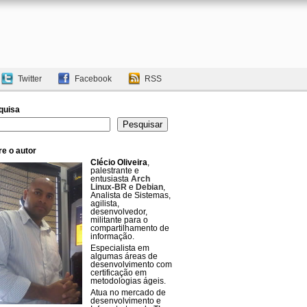
Twitter
Facebook
RSS
quisa
uisar
Pesquisar
e o autor
Clécio Oliveira
,
palestrante e
entusiasta
Arch
Linux-BR
e
Debian
,
Analista de Sistemas,
agilista,
desenvolvedor,
militante para o
compartilhamento de
informação.
Especialista em
algumas áreas de
desenvolvimento com
certificação em
metodologias ágeis.
Atua no mercado de
desenvolvimento e