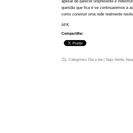
apesar de parecer onipresente e indestrut
questão que fica é se continuaremos a ac
como construir uma rede realmente resili
AFK
Compartilhe:
Categories:
Dia a dia
| Tags:
Alerta
,
Apa