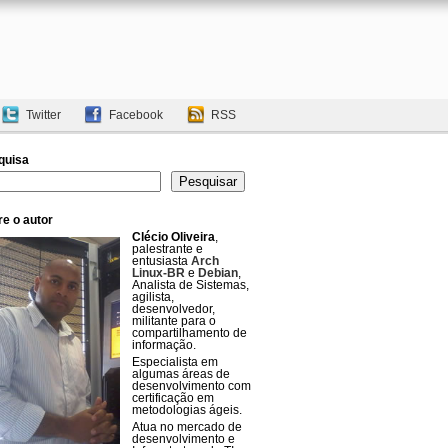
Twitter
Facebook
RSS
quisa
uisar
Pesquisar
e o autor
Clécio Oliveira
,
palestrante e
entusiasta
Arch
Linux-BR
e
Debian
,
Analista de Sistemas,
agilista,
desenvolvedor,
militante para o
compartilhamento de
informação.
Especialista em
algumas áreas de
desenvolvimento com
certificação em
metodologias ágeis.
Atua no mercado de
desenvolvimento e