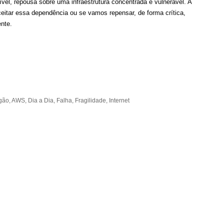
ível, repousa sobre uma infraestrutura concentrada e vulnerável. A
eitar essa dependência ou se vamos repensar, de forma crítica,
ente.
gão
,
AWS
,
Dia a Dia
,
Falha
,
Fragilidade
,
Internet