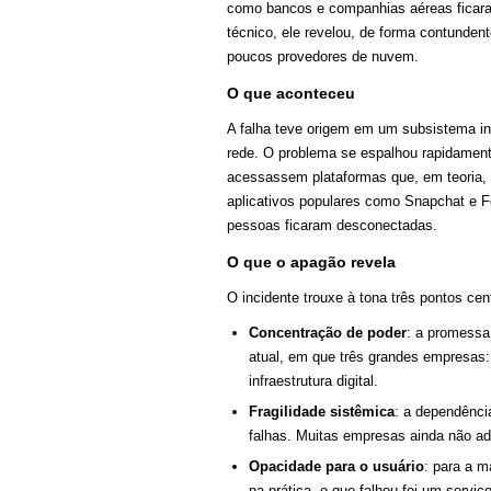
como bancos e companhias aéreas ficaram
técnico, ele revelou, de forma contunden
poucos provedores de nuvem.
O que aconteceu
A falha teve origem em um subsistema in
rede. O problema se espalhou rapidament
acessassem plataformas que, em teoria, d
aplicativos populares como Snapchat e F
pessoas ficaram desconectadas.
O que o apagão revela
O incidente trouxe à tona três pontos cent
Concentração de poder
: a promessa
atual, em que três grandes empresas:
infraestrutura digital.
Fragilidade sistêmica
: a dependênci
falhas. Muitas empresas ainda não ad
Opacidade para o usuário
: para a m
na prática, o que falhou foi um serv