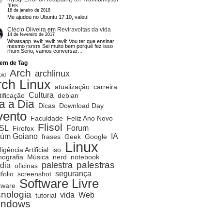
files
16 de janeiro de 2018
Me ajudou no Ubuntu 17.10, valeu!
Clécio Oliveira
em
Reviravoltas da vida
14 de fevereiro de 2017
Whatsapp :evil: :evil: :evil: Vou ter que ensinar
mesmo rsrsrs Sei muito bem porquê fez isso
rhum Sério, vamos conversar…
em de Tag
Arch
archlinux
oid
rch Linux
atualização
carreira
Cultura
tificação
debian
a a Dia
Dicas
Download Day
vento
Faculdade
Feliz Ano Novo
Flisol
SL
Forum
Firefox
rúm Goiano
IA
frases
Geek
Google
Linux
ligência Artificial
iso
ografia
Música
nerd
notebook
palestras
palestra
dia
oficinas
segurança
folio
screenshot
Software Livre
tware
cnologia
vida
Web
tutorial
indows