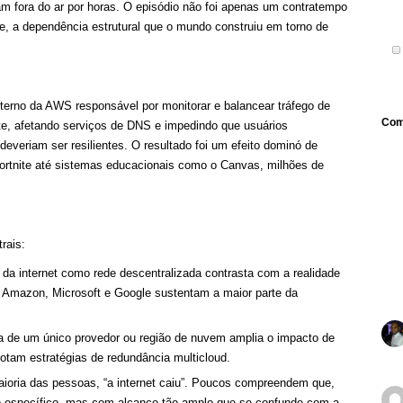
 fora do ar por horas. O episódio não foi apenas um contratempo
te, a dependência estrutural que o mundo construiu em torno de
terno da AWS responsável por monitorar e balancear tráfego de
Com
e, afetando serviços de DNS e impedindo que usuários
everiam ser resilientes. O resultado foi um efeito dominó de
ortnite até sistemas educacionais como o Canvas, milhões de
rais:
 da internet como rede descentralizada contrasta com a realidade
 Amazon, Microsoft e Google sustentam a maior parte da
a de um único provedor ou região de nuvem amplia o impacto de
otam estratégias de redundância multicloud.
aioria das pessoas, “a internet caiu”. Poucos compreendem que,
iço específico, mas com alcance tão amplo que se confunde com a