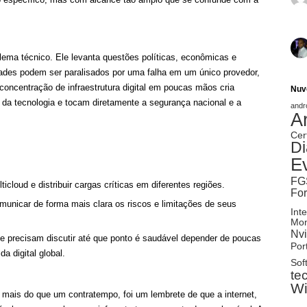
ma técnico. Ele levanta questões políticas, econômicas e
dades podem ser paralisados por uma falha em um único provedor,
concentração de infraestrutura digital em poucas mãos cria
Nuv
 da tecnologia e tocam diretamente a segurança nacional e a
andr
A
Cer
Di
E
FG
ticloud e distribuir cargas críticas em diferentes regiões.
Fo
unicar de forma mais clara os riscos e limitações de seus
Inte
Mon
Nvi
e precisam discutir até que ponto é saudável depender de poucas
Port
a digital global.
Sof
te
W
mais do que um contratempo, foi um lembrete de que a internet,