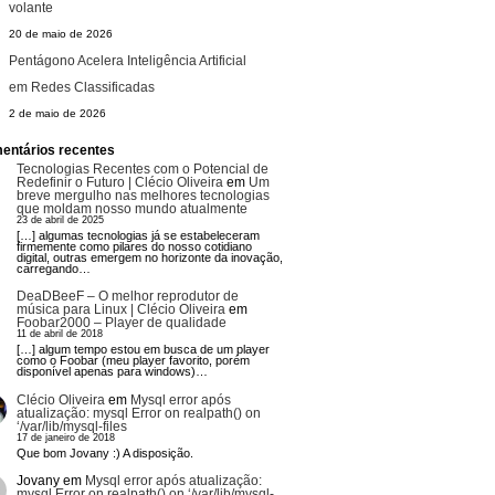
volante
20 de maio de 2026
Pentágono Acelera Inteligência Artificial
em Redes Classificadas
2 de maio de 2026
entários recentes
Tecnologias Recentes com o Potencial de
Redefinir o Futuro | Clécio Oliveira
em
Um
breve mergulho nas melhores tecnologias
que moldam nosso mundo atualmente
23 de abril de 2025
[…] algumas tecnologias já se estabeleceram
firmemente como pilares do nosso cotidiano
digital, outras emergem no horizonte da inovação,
carregando…
DeaDBeeF – O melhor reprodutor de
música para Linux | Clécio Oliveira
em
Foobar2000 – Player de qualidade
11 de abril de 2018
[…] algum tempo estou em busca de um player
como o Foobar (meu player favorito, porém
disponível apenas para windows)…
Clécio Oliveira
em
Mysql error após
atualização: mysql Error on realpath() on
‘/var/lib/mysql-files
17 de janeiro de 2018
Que bom Jovany :) A disposição.
Jovany
em
Mysql error após atualização:
mysql Error on realpath() on ‘/var/lib/mysql-