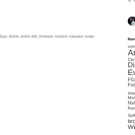
 Tags:
dslink
,
dslink 486
,
firmware
,
modem
,
roteador
,
router
Nuv
andr
A
Cer
Di
E
FG
Fo
Inte
Mon
Nvi
Port
Sof
te
W