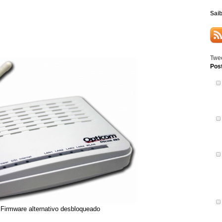
Sai
Twee
Pos
irmware alternativo desbloqueado