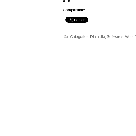
AFK
Compartilhe:
Categories:
Dia a dia
,
Softwares
,
Web
|