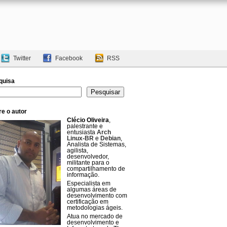
Twitter
Facebook
RSS
quisa
uisar
Pesquisar
e o autor
Clécio Oliveira
,
palestrante e
entusiasta
Arch
Linux-BR
e
Debian
,
Analista de Sistemas,
agilista,
desenvolvedor,
militante para o
compartilhamento de
informação.
Especialista em
algumas áreas de
desenvolvimento com
certificação em
metodologias ágeis.
Atua no mercado de
desenvolvimento e