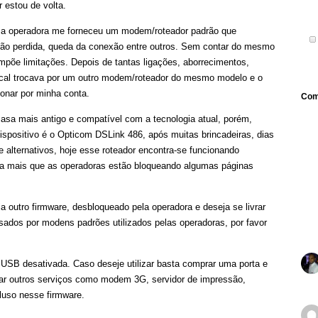
 estou de volta.
 a operadora me forneceu um modem/roteador padrão que
ção perdida, queda da conexão entre outros. Sem contar do mesmo
impõe limitações. Depois de tantas ligações, aborrecimentos,
ocal trocava por um outro modem/roteador do mesmo modelo e o
ionar por minha conta.
Com
asa mais antigo e compatível com a tecnologia atual, porém,
positivo é o Opticom DSLink 486, após muitas brincadeiras, dias
e alternativos, hoje esse roteador encontra-se funcionando
da mais que as operadoras estão bloqueando algumas páginas
 outro firmware, desbloqueado pela operadora e deseja se livrar
sados por modens padrões utilizados pelas operadoras, por favor
USB desativada. Caso deseje utilizar basta comprar uma porta e
izar outros serviços como modem 3G, servidor de impressão,
cluso nesse firmware.