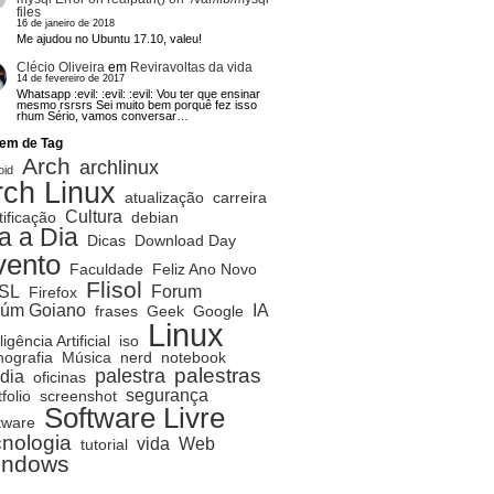
files
16 de janeiro de 2018
Me ajudou no Ubuntu 17.10, valeu!
Clécio Oliveira
em
Reviravoltas da vida
14 de fevereiro de 2017
Whatsapp :evil: :evil: :evil: Vou ter que ensinar
mesmo rsrsrs Sei muito bem porquê fez isso
rhum Sério, vamos conversar…
em de Tag
Arch
archlinux
oid
rch Linux
atualização
carreira
Cultura
tificação
debian
a a Dia
Dicas
Download Day
vento
Faculdade
Feliz Ano Novo
Flisol
SL
Forum
Firefox
rúm Goiano
IA
frases
Geek
Google
Linux
ligência Artificial
iso
ografia
Música
nerd
notebook
palestras
palestra
dia
oficinas
segurança
folio
screenshot
Software Livre
tware
cnologia
vida
Web
tutorial
indows