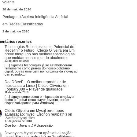
volante
20 de maio de 2026
Pentágono Acelera Inteligência Artificial
em Redes Classificadas
2 de maio de 2026
entários recentes
Tecnologias Recentes com o Potencial de
Redefinir o Futuro | Clécio Oliveira
em
Um
breve mergulho nas melhores tecnologias
que moldam nosso mundo atualmente
23 de abril de 2025
[…] algumas tecnologias já se estabeleceram
firmemente como pilares do nosso cotidiano
digital, outras emergem no horizonte da inovação,
carregando…
DeaDBeeF – O melhor reprodutor de
música para Linux | Clécio Oliveira
em
Foobar2000 – Player de qualidade
11 de abril de 2018
[…] algum tempo estou em busca de um player
como o Foobar (meu player favorito, porém
disponível apenas para windows)…
Clécio Oliveira
em
Mysql error após
atualização: mysql Error on realpath() on
‘/var/lib/mysql-files
17 de janeiro de 2018
Que bom Jovany :) A disposição.
Jovany
em
Mysql error após atualização:
mysql Error on realpath() on ‘/var/lib/mysql-