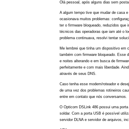
Olá pessoal, após alguns dias sem postar
A algum tempo tive que mudar de casa e
ocasionava muitos problemas: configura
ter o firmware bloqueado, reduzidos que 
técnicos das operadoras que iam até o l
problema continuava, resolvi tentar soluc
Me lembrei que tinha um dispositivo em c
também com firmware bloqueado. Esse dis
e noites alterando e em busca de firmwar
perfeitamente e com mais liberdade. Ain
através de seus DNS.
Caso tenha esse modem/roteador e deseja
de uma vez dos problemas rotineiros cau
entre em contato que nós conversamos.
O Opticom DSLink 486 possui uma porta 
soldar. Com a porta USB é possível util
servidor DLNA e servidor de arquivos, in