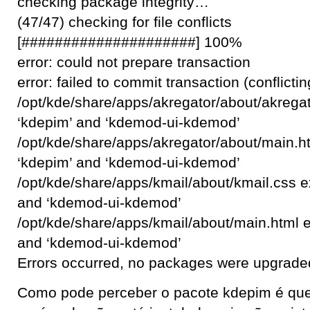
checking package integrity…
(47/47) checking for file conflicts
[#####################] 100%
error: could not prepare transaction
error: failed to commit transaction (conflicting
/opt/kde/share/apps/akregator/about/akregato
‘kdepim’ and ‘kdemod-ui-kdemod’
/opt/kde/share/apps/akregator/about/main.ht
‘kdepim’ and ‘kdemod-ui-kdemod’
/opt/kde/share/apps/kmail/about/kmail.css ex
and ‘kdemod-ui-kdemod’
/opt/kde/share/apps/kmail/about/main.html e
and ‘kdemod-ui-kdemod’
Errors occurred, no packages were upgrade
Como pode perceber o pacote kdepim é que 