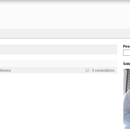
Pes
Pesq
Sobr
liveira
3 comentários