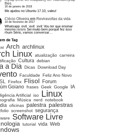
files
16 de janeiro de 2018
Me ajudou no Ubuntu 17.10, valeu!
Clécio Oliveira
em
Reviravoltas da vida
14 de fevereiro de 2017
Whatsapp :evil: :evil: :evil: Vou ter que ensinar
mesmo rsrsrs Sei muito bem porquê fez isso
rhum Sério, vamos conversar…
em de Tag
Arch
archlinux
oid
rch Linux
atualização
carreira
Cultura
tificação
debian
a a Dia
Dicas
Download Day
vento
Faculdade
Feliz Ano Novo
Flisol
SL
Forum
Firefox
rúm Goiano
IA
frases
Geek
Google
Linux
ligência Artificial
iso
ografia
Música
nerd
notebook
palestras
palestra
dia
oficinas
segurança
folio
screenshot
Software Livre
tware
cnologia
vida
Web
tutorial
indows