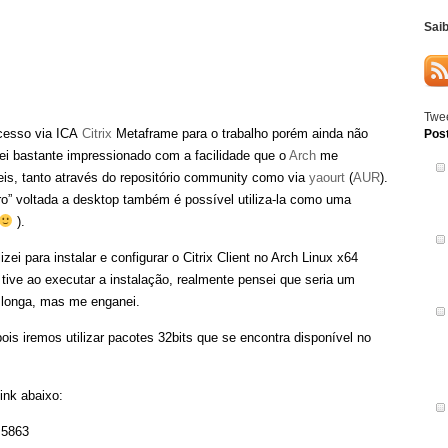
Sai
Twee
cesso via ICA
Citrix
Metaframe para o trabalho porém ainda não
Pos
uei bastante impressionado com a facilidade que o
Arch
me
eis, tanto através do repositório community como via
yaourt
(
AUR
).
” voltada a desktop também é possível utiliza-la como uma
).
zei para instalar e configurar o Citrix Client no Arch Linux x64
 tive ao executar a instalação, realmente pensei que seria um
e longa, mas me enganei.
ois iremos utilizar pacotes 32bits que se encontra disponível no
ink abaixo:
=5863