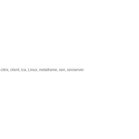
,
citrix
,
client
,
ica
,
Linux
,
metaframe
,
xen
,
xenserver