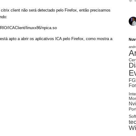
trix client não será detectado pelo Firefox, então precisamos
ndo:
O/ICAClient/linuxx86/npica.so
 está apto a abrir os aplicativos ICA pelo Firefox, como mostra a
Nuv
andr
A
Cer
Di
E
FG
Fo
Inte
Mon
Nvi
Port
Sof
te
W