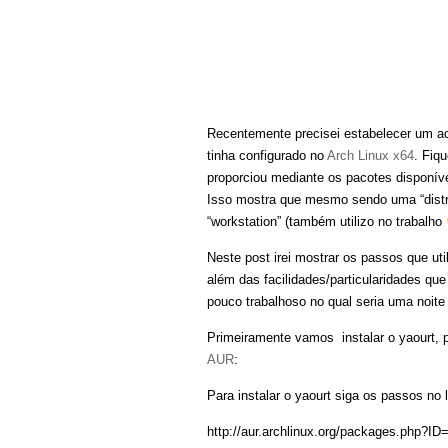
Recentemente precisei estabelecer um a
tinha configurado no
Arch Linux x64
. Fiq
proporciou mediante os pacotes disponív
Isso mostra que mesmo sendo uma “distro
“workstation” (também utilizo no trabalho
Neste post irei mostrar os passos que utili
além das facilidades/particularidades que
pouco trabalhoso no qual seria uma noit
Primeiramente vamos instalar o yaourt, p
AUR
:
Para instalar o yaourt siga os passos no l
http://aur.archlinux.org/packages.php?ID