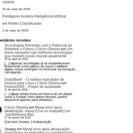
volante
20 de maio de 2026
Pentágono Acelera Inteligência Artificial
em Redes Classificadas
2 de maio de 2026
entários recentes
Tecnologias Recentes com o Potencial de
Redefinir o Futuro | Clécio Oliveira
em
Um
breve mergulho nas melhores tecnologias
que moldam nosso mundo atualmente
23 de abril de 2025
[…] algumas tecnologias já se estabeleceram
firmemente como pilares do nosso cotidiano
digital, outras emergem no horizonte da inovação,
carregando…
DeaDBeeF – O melhor reprodutor de
música para Linux | Clécio Oliveira
em
Foobar2000 – Player de qualidade
11 de abril de 2018
[…] algum tempo estou em busca de um player
como o Foobar (meu player favorito, porém
disponível apenas para windows)…
Clécio Oliveira
em
Mysql error após
atualização: mysql Error on realpath() on
‘/var/lib/mysql-files
17 de janeiro de 2018
Que bom Jovany :) A disposição.
Jovany
em
Mysql error após atualização:
mysql Error on realpath() on ‘/var/lib/mysql-