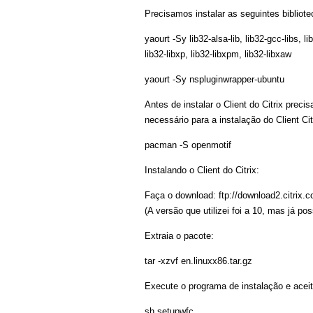
Precisamos instalar as seguintes bibliote
yaourt -Sy lib32-alsa-lib, lib32-gcc-libs, l
lib32-libxp, lib32-libxpm, lib32-libxaw
yaourt -Sy nspluginwrapper-ubuntu
Antes de instalar o Client do Citrix prec
necessário para a instalação do Client Cit
pacman -S openmotif
Instalando o Client do Citrix:
Faça o download: ftp://download2.citrix.
(A versão que utilizei foi a 10, mas já po
Extraia o pacote:
tar -xzvf en.linuxx86.tar.gz
Execute o programa de instalação e acei
sh setupwfc