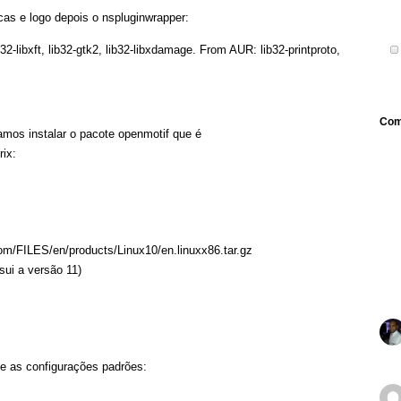
cas e logo depois o nspluginwrapper:
ib32-libxft, lib32-gtk2, lib32-libxdamage. From AUR: lib32-printproto,
Com
isamos instalar o pacote openmotif que é
rix:
com/FILES/en/products/Linux10/en.linuxx86.tar.gz
ssui a versão 11)
te as configurações padrões: