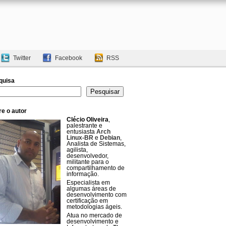
Twitter
Facebook
RSS
quisa
uisar
Pesquisar
e o autor
Clécio Oliveira
,
palestrante e
entusiasta
Arch
Linux-BR
e
Debian
,
Analista de Sistemas,
agilista,
desenvolvedor,
militante para o
compartilhamento de
informação.
Especialista em
algumas áreas de
desenvolvimento com
certificação em
metodologias ágeis.
Atua no mercado de
desenvolvimento e