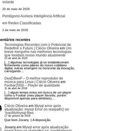
volante
20 de maio de 2026
Pentágono Acelera Inteligência Artificial
em Redes Classificadas
2 de maio de 2026
entários recentes
Tecnologias Recentes com o Potencial de
Redefinir o Futuro | Clécio Oliveira
em
Um
breve mergulho nas melhores tecnologias
que moldam nosso mundo atualmente
23 de abril de 2025
[…] algumas tecnologias já se estabeleceram
firmemente como pilares do nosso cotidiano
digital, outras emergem no horizonte da inovação,
carregando…
DeaDBeeF – O melhor reprodutor de
música para Linux | Clécio Oliveira
em
Foobar2000 – Player de qualidade
11 de abril de 2018
[…] algum tempo estou em busca de um player
como o Foobar (meu player favorito, porém
disponível apenas para windows)…
Clécio Oliveira
em
Mysql error após
atualização: mysql Error on realpath() on
‘/var/lib/mysql-files
17 de janeiro de 2018
Que bom Jovany :) A disposição.
Jovany
em
Mysql error após atualização:
mysql Error on realpath() on ‘/var/lib/mysql-