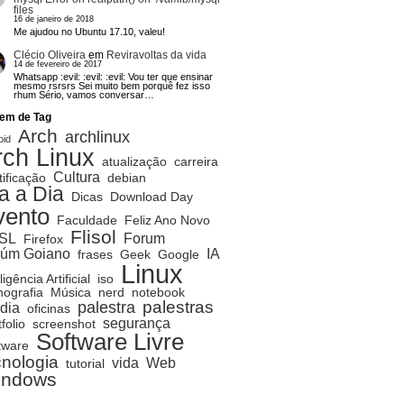
files
16 de janeiro de 2018
Me ajudou no Ubuntu 17.10, valeu!
Clécio Oliveira
em
Reviravoltas da vida
14 de fevereiro de 2017
Whatsapp :evil: :evil: :evil: Vou ter que ensinar
mesmo rsrsrs Sei muito bem porquê fez isso
rhum Sério, vamos conversar…
em de Tag
Arch
archlinux
oid
rch Linux
atualização
carreira
Cultura
tificação
debian
a a Dia
Dicas
Download Day
vento
Faculdade
Feliz Ano Novo
Flisol
SL
Forum
Firefox
rúm Goiano
IA
frases
Geek
Google
Linux
ligência Artificial
iso
ografia
Música
nerd
notebook
palestras
palestra
dia
oficinas
segurança
folio
screenshot
Software Livre
tware
cnologia
vida
Web
tutorial
indows