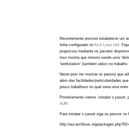
Recentemente precisei estabelecer um a
tinha configurado no
Arch Linux x64
. Fiq
proporciou mediante os pacotes disponív
Isso mostra que mesmo sendo uma “distro
“workstation” (também utilizo no trabalho
Neste post irei mostrar os passos que utili
além das facilidades/particularidades que
pouco trabalhoso no qual seria uma noit
Primeiramente vamos instalar o yaourt, p
AUR
:
Para instalar o yaourt siga os passos no l
http://aur.archlinux.org/packages.php?ID