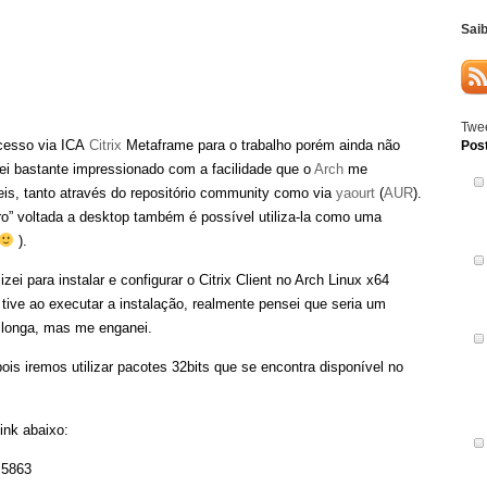
Sai
Twee
cesso via ICA
Citrix
Metaframe para o trabalho porém ainda não
Pos
uei bastante impressionado com a facilidade que o
Arch
me
eis, tanto através do repositório community como via
yaourt
(
AUR
).
” voltada a desktop também é possível utiliza-la como uma
).
zei para instalar e configurar o Citrix Client no Arch Linux x64
 tive ao executar a instalação, realmente pensei que seria um
e longa, mas me enganei.
ois iremos utilizar pacotes 32bits que se encontra disponível no
ink abaixo:
=5863