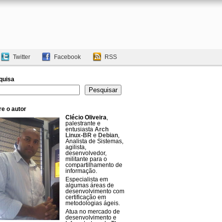
Twitter
Facebook
RSS
quisa
uisar
Pesquisar
e o autor
Clécio Oliveira
,
palestrante e
entusiasta
Arch
Linux-BR
e
Debian
,
Analista de Sistemas,
agilista,
desenvolvedor,
militante para o
compartilhamento de
informação.
Especialista em
algumas áreas de
desenvolvimento com
certificação em
metodologias ágeis.
Atua no mercado de
desenvolvimento e