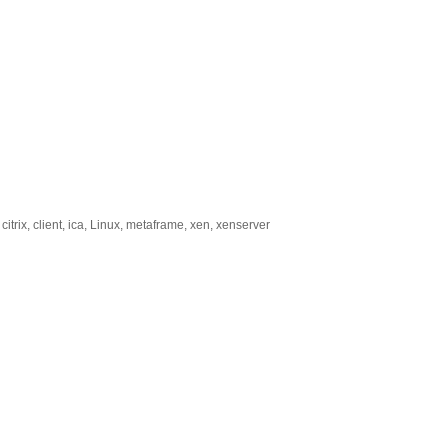
,
citrix
,
client
,
ica
,
Linux
,
metaframe
,
xen
,
xenserver