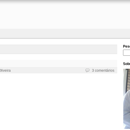
Pes
Pesq
Sobr
liveira
3 comentários