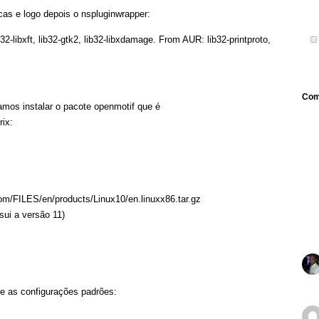
cas e logo depois o nspluginwrapper:
ib32-libxft, lib32-gtk2, lib32-libxdamage. From AUR: lib32-printproto,
Com
isamos instalar o pacote openmotif que é
rix:
com/FILES/en/products/Linux10/en.linuxx86.tar.gz
ssui a versão 11)
te as configurações padrões: