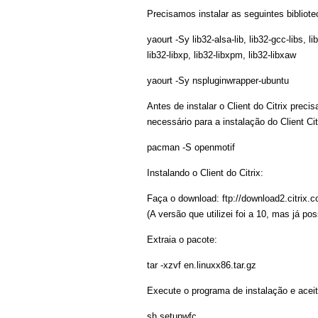
Precisamos instalar as seguintes bibliote
yaourt -Sy lib32-alsa-lib, lib32-gcc-libs, l
lib32-libxp, lib32-libxpm, lib32-libxaw
yaourt -Sy nspluginwrapper-ubuntu
Antes de instalar o Client do Citrix prec
necessário para a instalação do Client Cit
pacman -S openmotif
Instalando o Client do Citrix:
Faça o download: ftp://download2.citrix.
(A versão que utilizei foi a 10, mas já po
Extraia o pacote:
tar -xzvf en.linuxx86.tar.gz
Execute o programa de instalação e acei
sh setupwfc