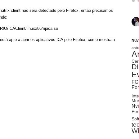
trix client não será detectado pelo Firefox, então precisamos
ndo:
O/ICAClient/linuxx86/npica.so
 está apto a abrir os aplicativos ICA pelo Firefox, como mostra a
Nuv
andr
A
Cer
Di
E
FG
Fo
Inte
Mon
Nvi
Port
Sof
te
W