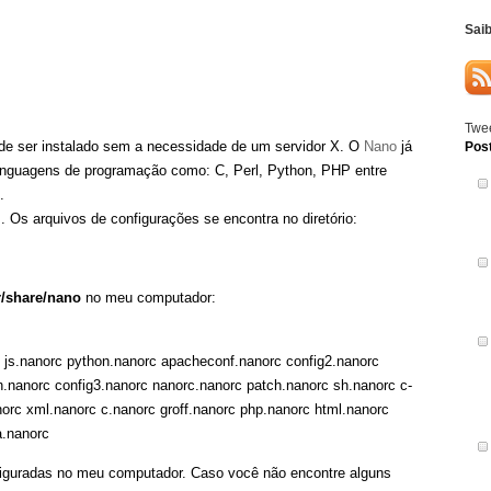
Sai
Twee
ode ser instalado sem a necessidade de um servidor X. O
Nano
já
Pos
 linguagens de programação como: C, Perl, Python, PHP entre
.
. Os arquivos de configurações se encontra no diretório:
r/share/nano
no meu computador:
 js.nanorc python.nanorc apacheconf.nanorc config2.nanorc
.nanorc config3.nanorc nanorc.nanorc patch.nanorc sh.nanorc c-
anorc xml.nanorc c.nanorc groff.nanorc php.nanorc html.nanorc
a.nanorc
figuradas no meu computador. Caso você não encontre alguns