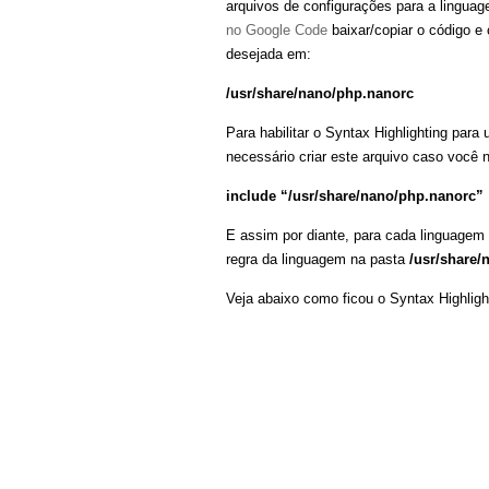
arquivos de configurações para a lingua
no Google Code
baixar/copiar o código e
desejada em:
/usr/share/nano/php.nanorc
Para habilitar o Syntax Highlighting para
necessário criar este arquivo caso você 
include “/usr/share/nano/php.nanorc”
E assim por diante, para cada linguagem 
regra da linguagem na pasta
/usr/share
Veja abaixo como ficou o Syntax Highligh