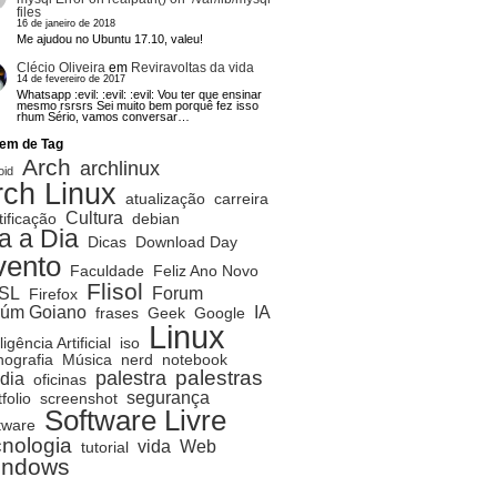
files
16 de janeiro de 2018
Me ajudou no Ubuntu 17.10, valeu!
Clécio Oliveira
em
Reviravoltas da vida
14 de fevereiro de 2017
Whatsapp :evil: :evil: :evil: Vou ter que ensinar
mesmo rsrsrs Sei muito bem porquê fez isso
rhum Sério, vamos conversar…
em de Tag
Arch
archlinux
oid
rch Linux
atualização
carreira
Cultura
tificação
debian
a a Dia
Dicas
Download Day
vento
Faculdade
Feliz Ano Novo
Flisol
SL
Forum
Firefox
rúm Goiano
IA
frases
Geek
Google
Linux
ligência Artificial
iso
ografia
Música
nerd
notebook
palestras
palestra
dia
oficinas
segurança
folio
screenshot
Software Livre
tware
cnologia
vida
Web
tutorial
indows