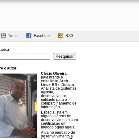
Twitter
Facebook
RSS
quisa
uisar
Pesquisar
e o autor
Clécio Oliveira
,
palestrante e
entusiasta
Arch
Linux-BR
e
Debian
,
Analista de Sistemas,
agilista,
desenvolvedor,
militante para o
compartilhamento de
informação.
Especialista em
algumas áreas de
desenvolvimento com
certificação em
metodologias ágeis.
Atua no mercado de
desenvolvimento e