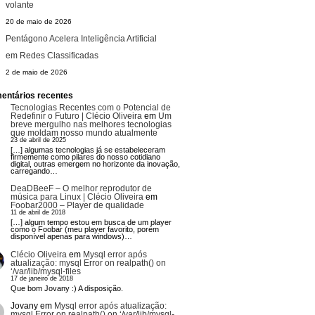
volante
20 de maio de 2026
Pentágono Acelera Inteligência Artificial
em Redes Classificadas
2 de maio de 2026
entários recentes
Tecnologias Recentes com o Potencial de
Redefinir o Futuro | Clécio Oliveira
em
Um
breve mergulho nas melhores tecnologias
que moldam nosso mundo atualmente
23 de abril de 2025
[…] algumas tecnologias já se estabeleceram
firmemente como pilares do nosso cotidiano
digital, outras emergem no horizonte da inovação,
carregando…
DeaDBeeF – O melhor reprodutor de
música para Linux | Clécio Oliveira
em
Foobar2000 – Player de qualidade
11 de abril de 2018
[…] algum tempo estou em busca de um player
como o Foobar (meu player favorito, porém
disponível apenas para windows)…
Clécio Oliveira
em
Mysql error após
atualização: mysql Error on realpath() on
‘/var/lib/mysql-files
17 de janeiro de 2018
Que bom Jovany :) A disposição.
Jovany
em
Mysql error após atualização:
mysql Error on realpath() on ‘/var/lib/mysql-