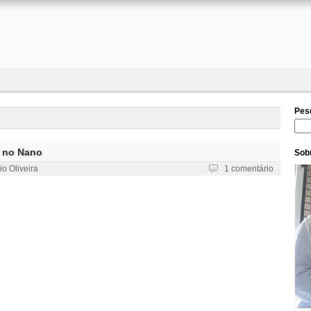
Pes
Pesq
g no Nano
Sobr
io Oliveira
1 comentário