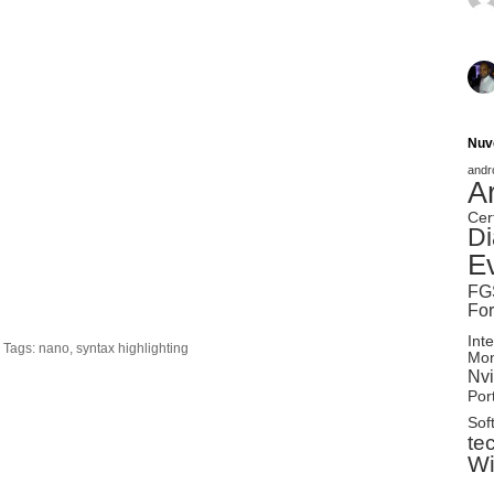
Nuv
andr
A
Cer
Di
E
FG
Fo
Inte
 Tags:
nano
,
syntax highlighting
Mon
Nvi
Port
Sof
te
W