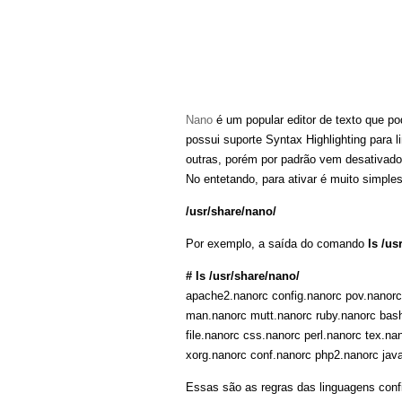
Nano
é um popular editor de texto que p
possui suporte Syntax Highlighting para
outras, porém por padrão vem desativado
No entetando, para ativar é muito simples
/usr/share/nano/
Por exemplo, a saída do comando
ls /us
# ls /usr/share/nano/
apache2.nanorc config.nanorc pov.nanorc
man.nanorc mutt.nanorc ruby.nanorc bash
file.nanorc css.nanorc perl.nanorc tex.n
xorg.nanorc conf.nanorc php2.nanorc jav
Essas são as regras das linguagens con