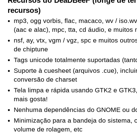
Recursos do
DeaDBeeF (longe de ter
recursos)
mp3, ogg vorbis, flac, macaco, wv / iso.w
(aac e alac), mpc, tta, cd áudio, e muitos
nsf, ay, vtx, vgm / vgz, spc e muitos outr
de chiptune
Tags unicode totalmente suportadas (tant
Suporte à cuesheet (arquivos .cue), inclu
conversão de charset
Tela limpa e rápida usando GTK2 e GTK3,
mais gosta!
Nenhuma dependências do GNOME ou d
Minimização para a bandeja do sistema, 
volume de rolagem, etc